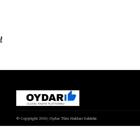
!
© Copyright 2010, Oydar Tüm Hakları Saklıdır.