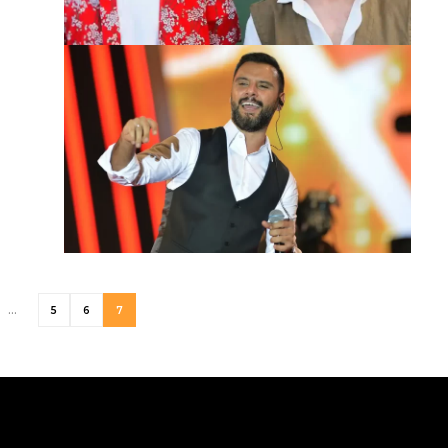
…
5
6
7