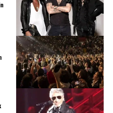
in
n
k