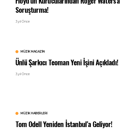
Floyd’un Kurucularından Roger Waters’a
Soruşturma!
3 yıl Önce
MÜZIK MAGAZIN
Ünlü Şarkıcı Teoman Yeni İşini Açıkladı!
3 yıl Önce
MÜZIK HABERLERI
Tom Odell Yeniden İstanbul’a Geliyor!