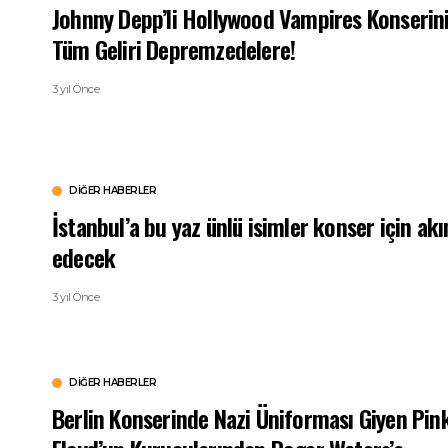
Johnny Depp’li Hollywood Vampires Konserin
Tüm Geliri Depremzedelere!
3 yıl Önce
DIĞER HABERLER
İstanbul’a bu yaz ünlü isimler konser için akı
edecek
3 yıl Önce
DIĞER HABERLER
Berlin Konserinde Nazi Üniforması Giyen Pin