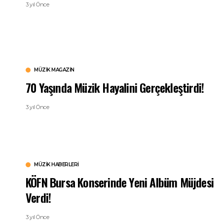
3 yıl Önce
MÜZIK MAGAZIN
70 Yaşında Müzik Hayalini Gerçekleştirdi!
3 yıl Önce
MÜZIK HABERLERI
KÖFN Bursa Konserinde Yeni Albüm Müjdesi
Verdi!
3 yıl Önce