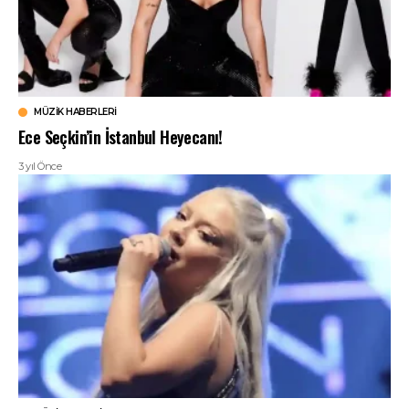
MÜZIK HABERLERI
Ece Seçkin’in İstanbul Heyecanı!
3 yıl Önce