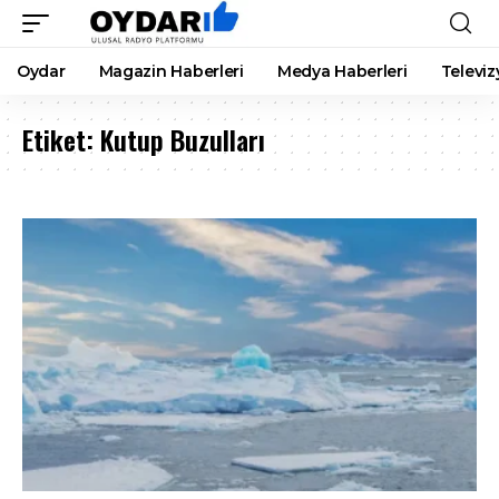
Oydar
Magazin Haberleri
Medya Haberleri
Televiz
Etiket:
Kutup Buzulları