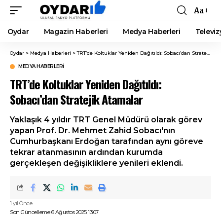
Aa
Font
Resizer
Oydar
Magazin Haberleri
Medya Haberleri
Televiz
Oydar
>
Medya Haberleri
>
TRT’de Koltuklar Yeniden Dağıtıldı: Sobacı’dan Stratejik Atamalar
MEDYA HABERLERI
TRT’de Koltuklar Yeniden Dağıtıldı:
Sobacı’dan Stratejik Atamalar
Yaklaşık 4 yıldır TRT Genel Müdürü olarak görev
yapan Prof. Dr. Mehmet Zahid Sobacı'nın
Cumhurbaşkanı Erdoğan tarafından aynı göreve
tekrar atanmasının ardından kurumda
gerçekleşen değişikliklere yenileri eklendi.
1 yıl Önce
Son Güncelleme 6 Ağustos 2025 13:07