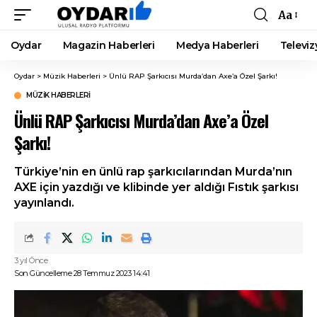
Aa
Font
Resizer
Oydar
Magazin Haberleri
Medya Haberleri
Televiz
Oydar
>
Müzik Haberleri
>
Ünlü RAP Şarkıcısı Murda’dan Axe’a Özel Şarkı!
MÜZIK HABERLERI
Ünlü RAP Şarkıcısı Murda’dan Axe’a Özel
Şarkı!
Türkiye’nin en ünlü rap şarkıcılarından Murda’nın
AXE için yazdığı ve klibinde yer aldığı Fıstık şarkısı
yayınlandı.
3 yıl Önce
Son Güncelleme 28 Temmuz 2023 14:41