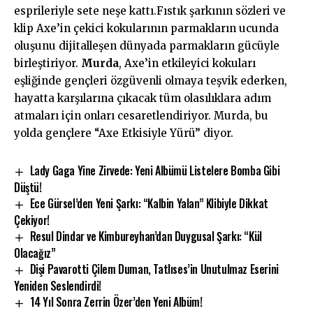
esprileriyle sete neşe kattı.Fıstık şarkının sözleri ve
klip Axe’in çekici kokularının parmakların ucunda
oluşunu dijitalleşen dünyada parmakların gücüyle
birleştiriyor.
Murda
, Axe’in etkileyici kokuları
eşliğinde gençleri özgüvenli olmaya teşvik ederken,
hayatta karşılarına çıkacak tüm olasılıklara adım
atmaları için onları cesaretlendiriyor. Murda, bu
yolda gençlere “Axe Etkisiyle Yürü” diyor.
Lady Gaga Yine Zirvede: Yeni Albümü Listelere Bomba Gibi
Düştü!
Ece Gürsel’den Yeni Şarkı: “Kalbin Yalan” Klibiyle Dikkat
Çekiyor!
Resul Dindar ve Kimbureyhan’dan Duygusal Şarkı: “Kül
Olacağız”
Dişi Pavarotti Çilem Duman, Tatlıses’in Unutulmaz Eserini
Yeniden Seslendirdi!
14 Yıl Sonra Zerrin Özer’den Yeni Albüm!