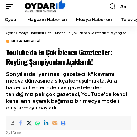
Aa
Font
Resizer
Oydar
Magazin Haberleri
Medya Haberleri
Televiz
Oydar
>
Medya Haberleri
>
YouTube’da En Çok İzlenen Gazeteciler: Reyting Şampiyonları Açıklandı!
MEDYA HABERLERI
YouTube’da En Çok İzlenen Gazeteciler:
Reyting Şampiyonları Açıklandı!
Son yıllarda "yeni nesil gazetecilik" kavramı
medya dünyasında sıkça konuşulmakta. Ana
haber bültenlerinden ve gazetelerden
tanıdığımız pek çok gazeteci, YouTube'da kendi
kanallarını açarak bağımsız bir medya modeli
oluşturmaya başladı.
2 yıl Önce