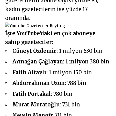
gazetecilerin abone sayısı yüzde 83,
kadın gazetecilerin ise yüzde 17
oranında.
İşte YouTube’daki en çok aboneye
sahip gazeteciler:
Cüneyt Özdemir:
1 milyon 630 bin
Armağan Çağlayan:
1 milyon 380 bin
Fatih Altaylı:
1 milyon 150 bin
Abdurrahman Uzun:
788 bin
Fatih Portakal:
780 bin
Murat Muratoğlu:
731 bin
Nevşin Mengü:
711 bin