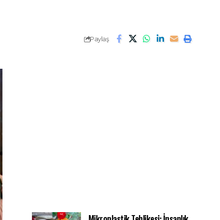
Paylaş
Mikroplastik Tehlikesi: İnsanlık