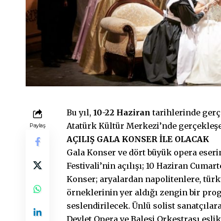
Bu yıl,
10-22 Haziran
tarihlerinde ger
Atatürk Kültür Merkezi’nde gerçekleş
Paylaş
AÇILIŞ GALA KONSER İLE OLACAK
Gala Konser ve dört büyük opera eserin
Festivali’nin açılışı; 10 Haziran Cuma
Konser; aryalardan napolitenlere, türk
örneklerinin yer aldığı zengin bir p
seslendirilecek. Ünlü solist sanatçıla
Devlet Opera ve Balesi Orkestrası eşli