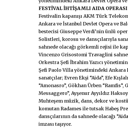
yönetimindeki Ankara Devlet Opera ve B
FESTİVAL İHTİŞAMLI AIDA OPERASI
Festivalin kapanışı AKM Türk Teleko
Ankara ve İstanbul Devlet Opera ve Ba
bestecisi Giuseppe Verdi’nin ünlü ope
Solistleri, korosu ve dansçılarıyla san
sahnede olacağı görkemli rejisi ile ka
Vincenzo Grisostomi Travaglini sahne
Orkestra Şefi İbrahim Yazıcı yönetimin
Şefi Paolo Villa yönetimindeki Ankara 
sanatçılar; Evren Ekşi “Aida”, Efe Kışl
“Amonasro”, Gökhan Ürben “Ramfis”, Gö
Messaggero”, Ayşenur Ayyıldız Haksoy 
Muhteşem müzik, dans, dekor ve kostü
komutan Radames ile tutsak Habeş Pren
dansçılarının da sahnede olacağı “Aid
imzası taşıyor.