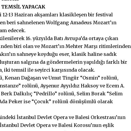
İ TEMSİL YAPACAK
i 12-13 Haziran akşamları klasikleşen bir festival
nden beri sahnelenen Wolfgang Amadeus Mozart’ın
vam edecek.
lenilerek 16. yüzyılda Batı Avrupa’da ortaya çıkan
nden biri olan ve Mozart’ın Mehter Marşı ritimlerinden
 Akın’ın sahneye koyduğu eser, klasik haline sadık
uşturan salgına da göndermelerin yapıldığı farklı bir
, iki temsil ile seyirci karşısında olacak.
nü, Kenan Dağaşan ve Umut Tingür “Osmin” rolünü,
nstanze” rolünü, Ayşenur Ayyıldız Haksoy ve Ecem A.
Berk Dalkılıç “Pedrillo” rolünü, Selim Borak “Selim
 Ada Peker ise “Çocuk” rolünü dönüşümlü olarak
indeki İstanbul Devlet Opera ve Balesi Orkestrası’nın
 İstanbul Devlet Opera ve Balesi Korosu’nun eşlik