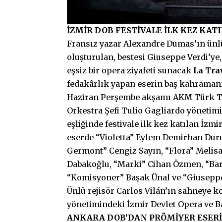
İZMİR DOB FESTİVALE İLK KEZ KAT
Fransız yazar Alexandre Dumas’ın ünl
oluşturulan, bestesi Giuseppe Verdi’ye,
eşsiz bir opera ziyafeti sunacak
La Tra
fedakârlık yapan eserin baş kahramanı V
Haziran Perşembe akşamı AKM Türk Te
Orkestra Şefi Tulio Gagliardo yönetimi
eşliğinde festivale ilk kez katılan İzm
eserde “Violetta” Eylem Demirhan Dur
Germont” Cengiz Sayın, “Flora” Melis
Dabakoğlu, “Marki” Cihan Özmen, “Bar
“Komisyoner” Başak Ünal ve “Giuseppe
Ünlü rejisör Carlos Vilán’ın sahneye 
yönetimindeki İzmir Devlet Opera ve B
ANKARA DOB’DAN PRÖMİYER ESER