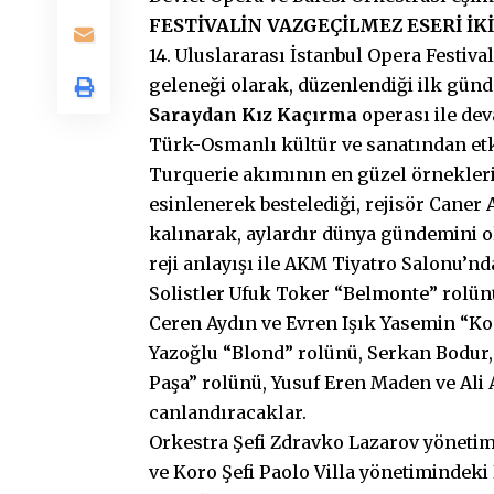
FESTİVALİN VAZGEÇİLMEZ ESERİ İK
14. Uluslararası İstanbul Opera Festival
geleneği olarak, düzenlendiği ilk gü
Saraydan Kız Kaçırma
operası ile de
Türk-Osmanlı kültür ve sanatından etki
Turquerie akımının en güzel örnekleri
esinlenerek bestelediği, rejisör Caner
kalınarak, aylardır dünya gündemini ol
reji anlayışı ile AKM Tiyatro Salonu’nda
Solistler Ufuk Toker “Belmonte” rolü
Ceren Aydın ve Evren Işık Yasemin “Ko
Yazoğlu “Blond” rolünü, Serkan Bodur, 
Paşa” rolünü, Yusuf Eren Maden ve Ali
canlandıracaklar.
Orkestra Şefi Zdravko Lazarov yönetim
ve Koro Şefi Paolo Villa yönetimindeki