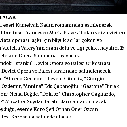
ILACAK
ü eseri Kamelyalı Kadın romanından esinlenerek
 librettosu Francesco Maria Piave ait olan ve izleyicilere
viata
operası, aşkı için büyük acılar çeken ve
ioletta Valery’nin dram dolu ve ilgi çekici hayatını 15
lekom Opera Salonu’na taşıyacak.
ndeki İstanbul Devlet Opera ve Balesi Orkestrası
ir Devlet Opera ve Balesi tarafından sahnelenecek
u, “Alfredo Germont” Levent Gündüz, “Giorgio
a Özdemir, “Annina” Eda Çapanoğlu, “Gastone” Burak
on” Nejad Beğde, “Doktor” Chirstopher Gagliardo,
” Muzaffer Soydan tarafından canlandırılacak.
koyduğu, eserde Koro Şefi Orhan Öner Özcan
alesi Korosu da sahnede olacak.
İ