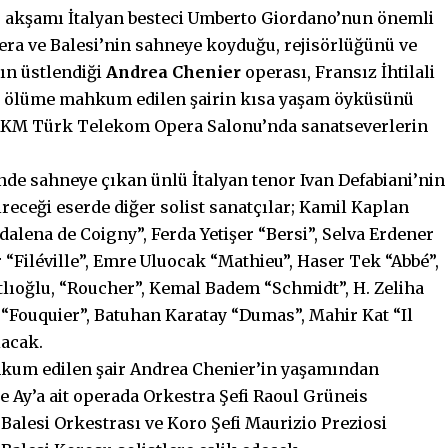
r akşamı İtalyan besteci Umberto Giordano’nun önemli
era ve Balesi’nin sahneye koyduğu, rejisörlüğünü ve
ın üstlendiği
Andrea Chenier
operası, Fransız İhtilali
a ölüme mahkum edilen şairin kısa yaşam öyküsünü
KM Türk Telekom Opera Salonu’nda sanatseverlerin
de sahneye çıkan ünlü İtalyan tenor Ivan Defabiani’nin
ireceği eserde diğer solist sanatçılar; Kamil Kaplan
dalena de Coigny”, Ferda Yetişer “Bersi”, Selva Erdener
“Filéville”, Emre Uluocak “Mathieu”, Haser Tek “Abbé”,
tlıoğlu, “Roucher”, Kemal Badem “Schmidt”, H. Zeliha
 “Fouquier”, Batuhan Karatay “Dumas”, Mahir Kat “Il
lacak.
hkum edilen şair Andrea Chenier’in yaşamından
ge Ay’a ait operada Orkestra Şefi Raoul Grüneis
Balesi Orkestrası ve Koro Şefi Maurizio Preziosi