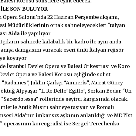
alesi Korosu solistlere eşlik edecek.
 İLE SON BULUYOR
m Opera Salonu’nda 22 Haziran Perşembe akşamı,
lesi Müdürlüklerinin ortak sahneleyecekleri İtalyan
rası
Aida
ile yapılıyor.
atçıların sahnede kalabalık bir kadro ile aynı anda
panışa damgasını vuracak eseri ünlü İtalyan rejisör
ye koyuyor.
de İstanbul Devlet Opera ve Balesi Orkestrası ve Koro
Devlet Opera ve Balesi Korosu eşliğinde solist
alı “Radames”, Jaklin Çarkçı “Amneris”, Murat Güney
ktuğ Alpyaşar “Il Re Delle’ Egitto”, Serkan Bodur “Un
“Sacerdotessa” rollerinde seyirci karşısında olacak.
mlerle Antik Mısırı sahneye taşıyan ve Romalı
sesi Aida’nın imkansız aşkının anlatıldığı ve MDTİst
a” operasının koreografisi ise Sergei Terechenko