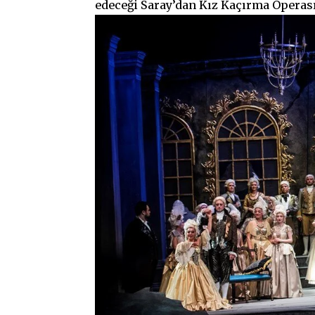
edeceği Saray’dan Kız Kaçırma Operası