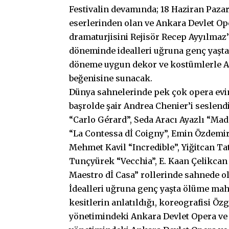
Festivalin devamında; 18 Haziran Paza
eserlerinden olan ve Ankara Devlet Op
dramaturjisini Rejisör Recep Ayyılmaz’
döneminde idealleri uğruna genç yaşt
döneme uygun dekor ve kostümlerle A
beğenisine sunacak.
Dünya sahnelerinde pek çok opera evin
başrolde şair Andrea Chenier’i seslend
“Carlo Gérard”, Seda Aracı Ayazlı “Mad
“La Contessa dİ Coigny”, Emin Özdemir 
Mehmet Kavil “Incredible”, Yiğitcan Ta
Tunçyürek “Vecchia”, E. Kaan Çelikcan
Maestro dİ Casa” rollerinde sahnede o
İdealleri uğruna genç yaşta ölüme ma
kesitlerin anlatıldığı, koreografisi Öz
yönetimindeki Ankara Devlet Opera ve 