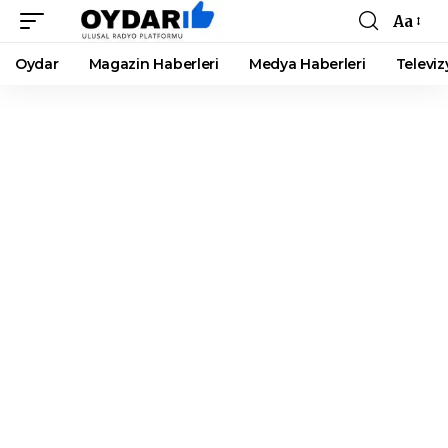
Aa
Font
Resizer
Oydar
Magazin Haberleri
Medya Haberleri
Televiz