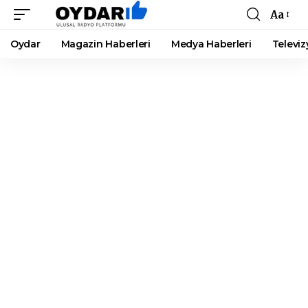
Aa
Font
Resizer
Oydar
Magazin Haberleri
Medya Haberleri
Televiz