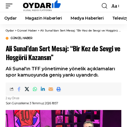
Aa
Font
Resizer
Oydar
Magazin Haberleri
Medya Haberleri
Televiz
Oydar
>
Güncel Haber
>
Ali Sunal’dan Sert Mesaj: “Bir Kez de Sevgi ve Hoşgörü Kazansın”
GÜNCEL HABER
Ali Sunal’dan Sert Mesaj: “Bir Kez de Sevgi ve
Hoşgörü Kazansın”
Ali Sunal'ın TFF yönetimine yönelik açıklamaları
spor kamuoyunda geniş yankı uyandırdı.
2 ay Önce
Son Güncelleme 3 Temmuz 2026 18:57