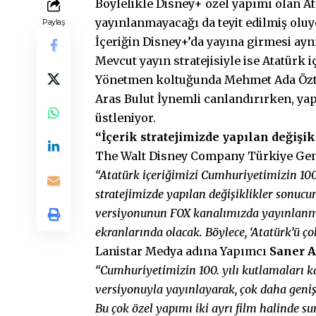
Böylelikle Disney+ özel yapımı olan A
yayınlanmayacağı da teyit edilmiş oluy
Paylaş
İçeriğin Disney+’da yayına girmesi ay
Mevcut yayın stratejisiyle ise Atatürk 
Yönetmen koltuğunda Mehmet Ada Öztek
Aras Bulut İynemli canlandırırken, y
üstleniyor.
“İçerik stratejimizde yapılan değişi
The Walt Disney Company Türkiye Ge
“Atatürk içeriğimizi Cumhuriyetimizin 100. 
stratejimizde yapılan değişiklikler sonucu
versiyonunun FOX kanalımızda yayınlanma
ekranlarında olacak. Böylece, ‘Atatürk’ü ço
Lanistar Medya adına Yapımcı
Saner A
“Cumhuriyetimizin 100. yılı kutlamaları k
versiyonuyla yayınlayarak, çok daha geniş 
Bu çok özel yapımı iki ayrı film halinde s