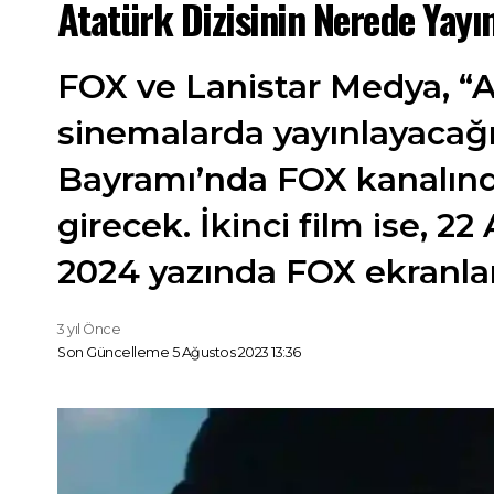
Atatürk Dizisinin Nerede Yayın
FOX ve Lanistar Medya, “At
sinemalarda yayınlayacağı
Bayramı’nda FOX kanalınd
girecek. İkinci film ise, 22
2024 yazında FOX ekranla
3 yıl Önce
Son Güncelleme 5 Ağustos 2023 13:36