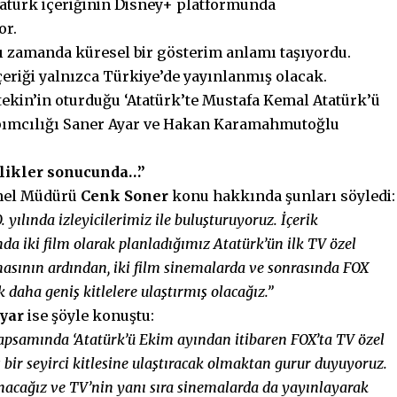
tatürk içeriğinin Disney+ platformunda
or.
nı zamanda küresel bir gösterim anlamı taşıyordu.
içeriği yalnızca Türkiye’de yayınlanmış olacak.
in’in oturduğu ‘Atatürk’te Mustafa Kemal Atatürk’ü
apımcılığı Saner Ayar ve Hakan Karamahmutoğlu
klikler sonucunda…”
nel Müdürü
Cenk Soner
konu hakkında şunları söyledi:
yılında izleyicilerimiz ile buluşturuyoruz. İçerik
nda iki film olarak planladığımız Atatürk’ün ilk TV özel
sının ardından, iki film sinemalarda ve sonrasında FOX
k daha geniş kitlelere ulaştırmış olacağız.”
yar
ise şöyle konuştu:
apsamında ‘Atatürk’ü Ekim ayından itibaren FOX’ta TV özel
bir seyirci kitlesine ulaştıracak olmaktan gurur duyuyoruz.
unacağız ve TV’nin yanı sıra sinemalarda da yayınlayarak