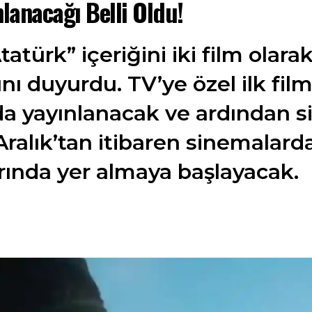
lanacağı Belli Oldu!
atürk” içeriğini iki film olara
nı duyurdu. TV’ye özel ilk fi
a yayınlanacak ve ardından s
 Aralık’tan itibaren sinemalard
rında yer almaya başlayacak.