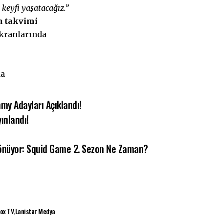
 keyfi yaşatacağız.”
n takvimi
ekranlarında
da
mmy Adayları Açıklandı!
ınlandı!
i Dönüyor: Squid Game 2. Sezon Ne Zaman?
Fox TV
Lanistar Medya