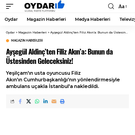
Aa
Font
Resizer
Oydar
Magazin Haberleri
Medya Haberleri
Televiz
Oydar
>
Magazin Haberleri
>
Ayşegül Aldinç’ten Filiz Akın’a: Bunun da Üstesinden Geleceksiniz!
MAGAZIN HABERLERI
Ayşegül Aldinç’ten Filiz Akın’a: Bunun da
Üstesinden Geleceksiniz!
Yeşilçam'ın usta oyuncusu Filiz
Akın'ın Cumhurbaşkanlığı'nın yönlendirmesiyle
ambulans uçakla İstanbul'a nakledildi.