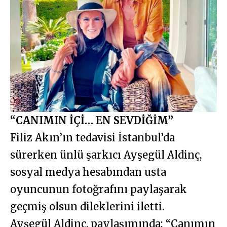
“CANIMIN İÇİ… EN SEVDİĞİM”
Filiz Akın’ın tedavisi İstanbul’da
sürerken ünlü şarkıcı Ayşegül Aldinç,
sosyal medya hesabından usta
oyuncunun fotoğrafını paylaşarak
geçmiş olsun dileklerini iletti.
Ayşegül Aldinç, paylaşımında: “Canımın