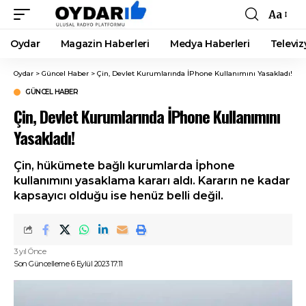
Aa
Font
Resizer
Oydar
Magazin Haberleri
Medya Haberleri
Televiz
Oydar
>
Güncel Haber
>
Çin, Devlet Kurumlarında İPhone Kullanımını Yasakladı!
GÜNCEL HABER
Çin, Devlet Kurumlarında İPhone Kullanımını
Yasakladı!
Çin, hükümete bağlı kurumlarda İphone
kullanımını yasaklama kararı aldı. Kararın ne kadar
kapsayıcı olduğu ise henüz belli değil.
3 yıl Önce
Son Güncelleme 6 Eylül 2023 17:11