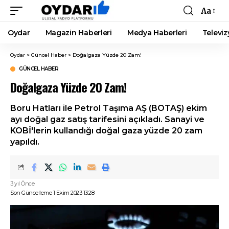
Aa
Font
Resizer
Oydar
Magazin Haberleri
Medya Haberleri
Televiz
Oydar
>
Güncel Haber
>
Doğalgaza Yüzde 20 Zam!
GÜNCEL HABER
Doğalgaza Yüzde 20 Zam!
Boru Hatları ile Petrol Taşıma AŞ (BOTAŞ) ekim
ayı doğal gaz satış tarifesini açıkladı. Sanayi ve
KOBİ'lerin kullandığı doğal gaza yüzde 20 zam
yapıldı.
3 yıl Önce
Son Güncelleme 1 Ekim 2023 13:28