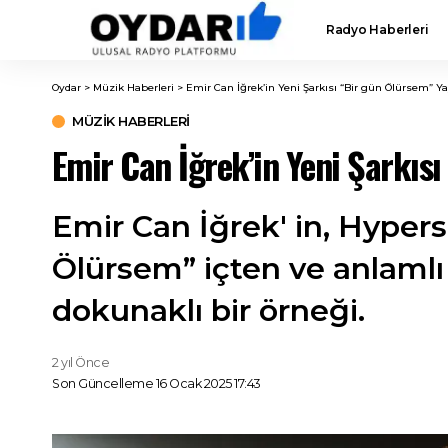
Radyo Haberleri
Oydar
>
Müzik Haberleri
>
Emir Can İğrek’in Yeni Şarkısı “Bir gün Ölürsem” Y
MÜZIK HABERLERI
Emir Can İğrek’in Yeni Şarkıs
Emir Can İğrek' in, Hypers
Ölürsem” içten ve anlamlı
dokunaklı bir örneği.
2 yıl Önce
Son Güncelleme 16 Ocak 2025 17:43