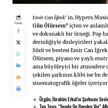
Emir Can İğrek
‘ in, Hypers Musi
Paylaş
Gün Ölürsem”
içten ve anlaml
ve dokunaklı bir örneği. Pop b
derinliğiyle dinleyicileri yakal
Sözü ve bestesi Emir Can İğrek’
Ölürsem, piyano ve yaylı enstr
ama büyüleyici bir atmosfere 
çekilen şarkının klibi ise bu 
sinematografik öğeler içeriyor
Özgün, İbrahim Erkal’ın Şarkısını Sesl
Tan Taşçı, “Sende De Benden Var” Alb