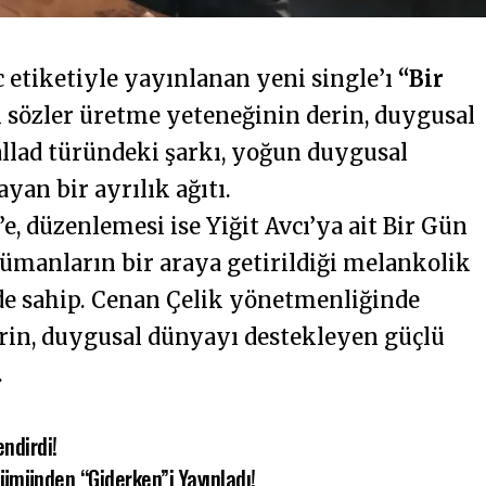
c etiketiyle yayınlanan yeni single’ı
“Bir
ı sözler üretme yeteneğinin derin, duygusal
allad türündeki şarkı, yoğun duygusal
ayan bir ayrılık ağıtı.
e, düzenlemesi ise Yiğit Avcı’ya ait Bir Gün
ümanların bir araya getirildiği melankolik
de sahip. Cenan Çelik yönetmenliğinde
derin, duygusal dünyayı destekleyen güçlü
.
endirdi!
ümünden “Giderken”i Yayınladı!