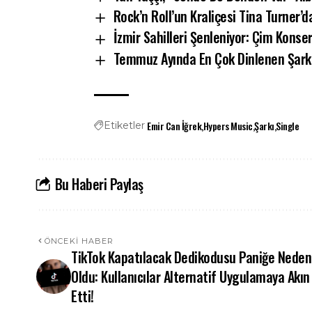
Rock’n Roll’un Kraliçesi Tina Turner’
İzmir Sahilleri Şenleniyor: Çim Konse
Temmuz Ayında En Çok Dinlenen Şarkı 
Emir Can İğrek
Hypers Music
Şarkı
Single
Etiketler
Bu Haberi Paylaş
ÖNCEKI HABER
TikTok Kapatılacak Dedikodusu Paniğe Neden
Oldu: Kullanıcılar Alternatif Uygulamaya Akın
Etti!