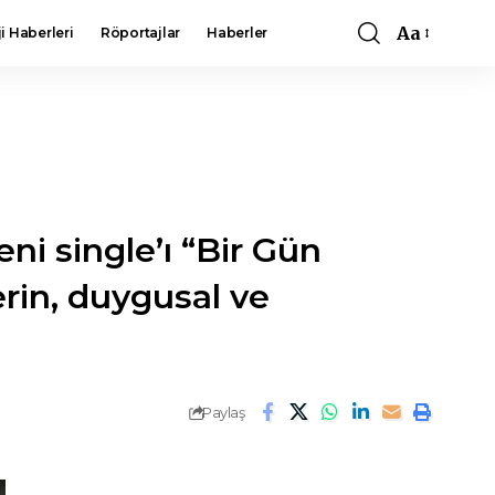
Aa
i Haberleri
Röportajlar
Haberler
Font
Resizer
ni single’ı “Bir Gün
rin, duygusal ve
Paylaş