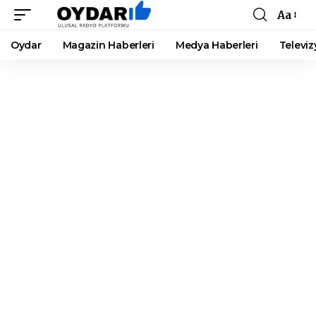
Aa
Font
Resizer
Oydar
Magazin Haberleri
Medya Haberleri
Televiz