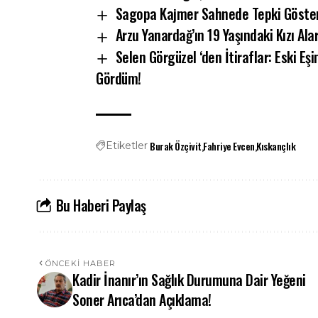
Sagopa Kajmer Sahnede Tepki Göster
Arzu Yanardağ’ın 19 Yaşındaki Kızı A
Selen Görgüzel ‘den İtiraflar: Eski E
Gördüm!
Burak Özçivit
Fahriye Evcen
Kıskançlık
Etiketler
Bu Haberi Paylaş
ÖNCEKI HABER
Kadir İnanır’ın Sağlık Durumuna Dair Yeğeni
Soner Arıca’dan Açıklama!