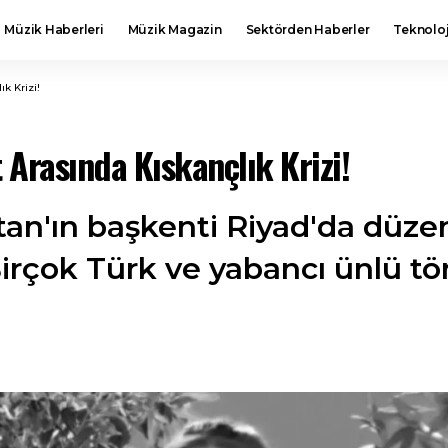
Müzik Haberleri
Müzik Magazin
Sektörden Haberler
Teknoloj
k Krizi!
 Arasında Kıskançlık Krizi!
stan'ın başkenti Riyad'da düz
irçok Türk ve yabancı ünlü tör