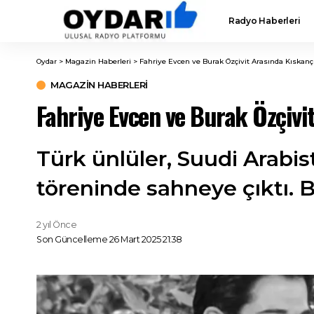
Radyo Haberleri
Oydar
>
Magazin Haberleri
>
Fahriye Evcen ve Burak Özçivit Arasında Kıskançlı
MAGAZIN HABERLERI
Fahriye Evcen ve Burak Özçivit
Türk ünlüler, Suudi Arabi
töreninde sahneye çıktı. B
2 yıl Önce
Son Güncelleme 26 Mart 2025 21:38