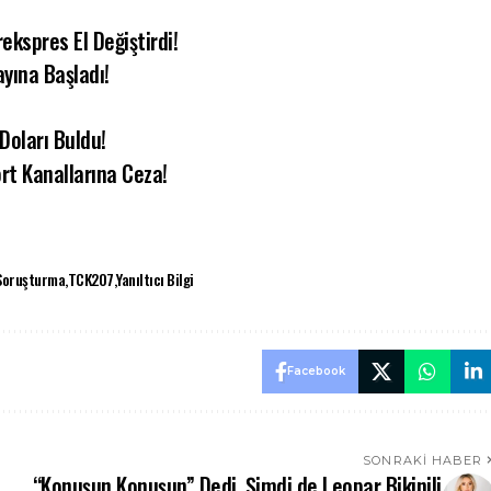
ekspres El Değiştirdi!
yına Başladı!
 Doları Buldu!
rt Kanallarına Ceza!
Soruşturma
TCK207
Yanıltıcı Bilgi
Facebook
SONRAKI HABER
“Konuşun Konuşun” Dedi, Şimdi de Leopar Bikinili