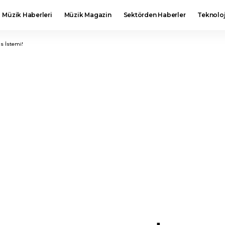
Müzik Haberleri
Müzik Magazin
Sektörden Haberler
Teknoloj
is İstemi!