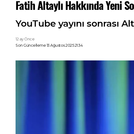
Fatih Altaylı Hakkında Yeni So
YouTube yayını sonrası Al
12 ay Önce
Son Güncelleme 13 Ağustos 2025 21:34