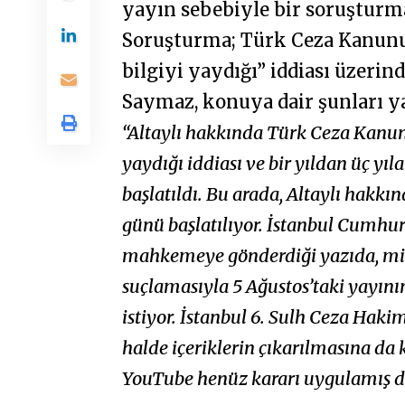
yayın sebebiyle bir soruşturma
Soruşturma; Türk Ceza Kanunu’
bilgiyi yaydığı” iddiası üzerind
Saymaz, konuya dair şunları ya
“Altaylı hakkında Türk Ceza Kanun
yaydığı iddiası ve bir yıldan üç yı
başlatıldı. Bu arada, Altaylı hakk
günü başlatılıyor. İstanbul Cumhur
mahkemeye gönderdiği yazıda, mil
suçlamasıyla 5 Ağustos’taki yayın
istiyor. İstanbul 6. Sulh Ceza Hakiml
halde içeriklerin çıkarılmasına da ka
YouTube henüz kararı uygulamış de