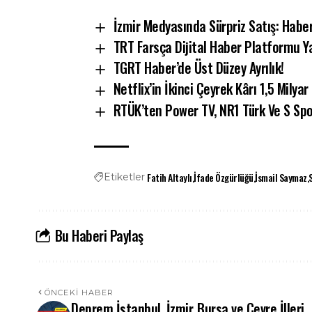
İzmir Medyasında Sürpriz Satış: Haber
TRT Farsça Dijital Haber Platformu Ya
TGRT Haber’de Üst Düzey Ayrılık!
Netflix’in İkinci Çeyrek Kârı 1,5 Milyar
RTÜK’ten Power TV, NR1 Türk Ve S Spo
Fatih Altaylı
İfade Özgürlüğü
İsmail Saymaz
Etiketler
Bu Haberi Paylaş
ÖNCEKI HABER
Deprem İstanbul, İzmir, Bursa ve Çevre İlleri