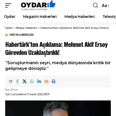
Aa
Font
Resizer
Oydar
Magazin Haberleri
Medya Haberleri
Televiz
Oydar
>
Medya Haberleri
>
Habertürk’ten Açıklama: Mehmet Akif Ersoy Görevden Uzaklaştırıldı!
MEDYA HABERLERI
Habertürk’ten Açıklama: Mehmet Akif Ersoy
Görevden Uzaklaştırıldı!
“Soruşturmanın seyri, medya dünyasında kritik bir
gelişmeye dönüştü.”
8 ay Önce
Son Güncelleme 11 Aralık 2025 08:37