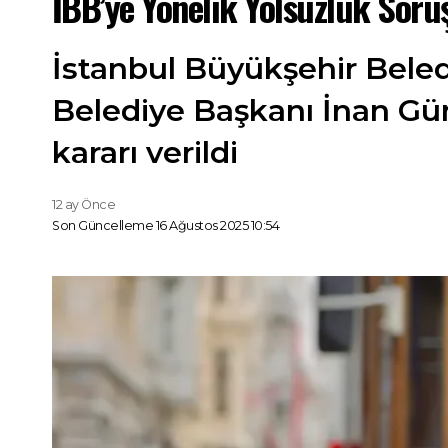
İBB’ye Yönelik Yolsuzluk Soru
İstanbul Büyükşehir Beled
Belediye Başkanı İnan Gün
kararı verildi
12 ay Önce
Son Güncelleme 16 Ağustos 2025 10:54