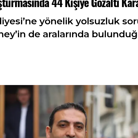
şturmasında 44 Kişiye Gözaltı Kara
iyesi’ne yönelik yolsuzluk s
ey’in de aralarında bulunduğu