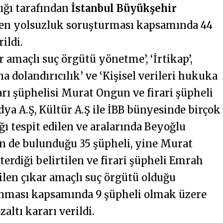
ığı tarafından
İstanbul Büyükşehir
len yolsuzluk soruşturması kapsamında 44
ildi.
amaçlı suç örgütü yönetme’, ‘İrtikap’,
 dolandırıcılık’ ve ‘Kişisel verileri hukuka
arı şüphelisi Murat Ongun ve firari şüpheli
dya A.Ş, Kültür A.Ş ile İBB bünyesinde birçok
ğı tespit edilen ve aralarında Beyoğlu
n de bulunduğu 35 şüpheli, yine Murat
erdiği belirtilen ve firari şüpheli Emrah
edilen çıkar amaçlı suç örgütü olduğu
anması kapsamında 9 şüpheli olmak üzere
ltı kararı verildi.