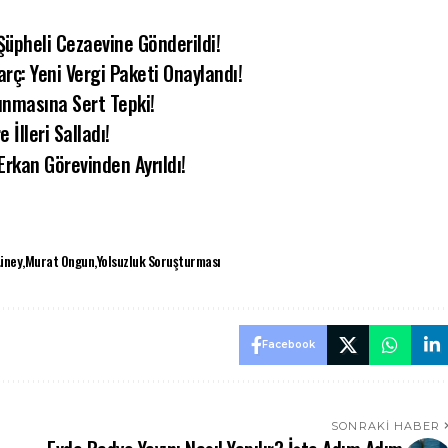
Şüpheli Cezaevine Gönderildi!
arç: Yeni Vergi Paketi Onaylandı!
lınmasına Sert Tepki!
 İlleri Salladı!
rkan Görevinden Ayrıldı!
üney
Murat Ongun
Yolsuzluk Soruşturması
Facebook
SONRAKI HABER