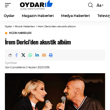
Aa
Font
Resizer
Oydar
Magazin Haberleri
Medya Haberleri
Televiz
Oydar
>
Müzik Haberleri
>
İrem Derici’den akustik albüm
MÜZIK HABERLERI
İrem Derici’den akustik albüm
3 yıl Önce
Son Güncelleme 2 Haziran 2023 03:59