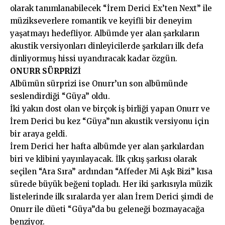
olarak tanımlanabilecek “İrem Derici Ex’ten Next” ile
müzikseverlere romantik ve keyifli bir deneyim
yaşatmayı hedefliyor. Albümde yer alan şarkıların
akustik versiyonları dinleyicilerde şarkıları ilk defa
dinliyormuş hissi uyandıracak kadar özgün.
ONURR SÜRPRİZİ
Albümün sürprizi ise Onurr’un son albümünde
seslendirdiği “Güya” oldu.
İki yakın dost olan ve birçok iş birliği yapan Onurr ve
İrem Derici bu kez “Güya”nın akustik versiyonu için
bir araya geldi.
İrem Derici her hafta albümde yer alan şarkılardan
biri ve klibini yayınlayacak. İlk çıkış şarkısı olarak
seçilen “Ara Sıra” ardından “Affeder Mi Aşk Bizi” kısa
sürede büyük beğeni topladı. Her iki şarkısıyla müzik
listelerinde ilk sıralarda yer alan İrem Derici şimdi de
Onurr ile düeti “Güya”da bu geleneği bozmayacağa
benziyor.