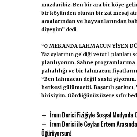
muzdaribiz. Ben bir ara bir köye g
bir köyünden oturan bir zat mesaj at
arsalarından ve hayvanlarından bah
diyeyim”
dedi.
“O MEKANDA LAHMACUN YİYEN D
Yaz aylarının geldiği ve tatil planları 
planlıyorum. Sahne programlarıma g
pahalılığı ve bir lahmacun fiyatları
“Ben lahmacun değil sushi yiyorum
herkesi gülümsetti. Başarılı şarkıc
birisiyim. Gördüğünüz üzere sıfır b
İrem Derici Fiziğiyle Sosyal Medyada
İrem Derici ile Ceylan Ertem Arasında
Öğürüyorsun!