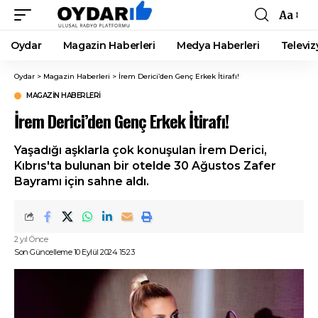
Aa
Font
Resizer
Oydar
Magazin Haberleri
Medya Haberleri
Televiz
Oydar
>
Magazin Haberleri
>
İrem Derici’den Genç Erkek İtirafı!
MAGAZIN HABERLERI
İrem Derici’den Genç Erkek İtirafı!
Yaşadığı aşklarla çok konuşulan İrem Derici,
Kıbrıs'ta bulunan bir otelde 30 Ağustos Zafer
Bayramı için sahne aldı.
2 yıl Önce
Son Güncelleme 10 Eylül 2024 15:23