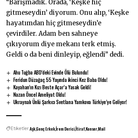
“Barışmadık. Orada, ‘Keşke hiç
gitmeseydin’ diyorum. Onu alıp, ‘Keşke
hayatımdan hiç gitmeseydin’e
çevirdiler. Adam ben sahneye
çıkıyorum diye mekanı terk etmiş.
Geldi o da beni dinleyip, eğlendi” dedi.
Ahu Tuğba ABD’deki Evinde Ölü Bulundu!
Feridun Düzağaç 55 Yaşında ikinci Kez Baba Oldu!
Kayahan’ın Kızı Beste Açar’a Yasak Geldi!
Nazan Öncel Ameliyat Oldu!
Ukraynalı Ünlü Şarkıcı Svetlana Yamkova Türkiye’ye Geliyor!
Aşk
Genç Erkek
İrem Derici
İtiraf
Konser
Mail
Etiketler