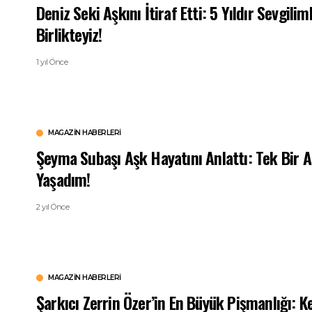
Deniz Seki Aşkını İtiraf Etti: 5 Yıldır Sevgilim
Birlikteyiz!
1 yıl Önce
MAGAZIN HABERLERI
Şeyma Subaşı Aşk Hayatını Anlattı: Tek Bir 
Yaşadım!
2 yıl Önce
MAGAZIN HABERLERI
Şarkıcı Zerrin Özer’in En Büyük Pişmanlığı: K