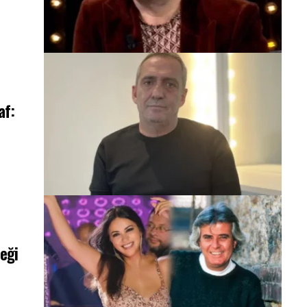
af:
eği