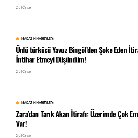
2 yıl Önce
MAGAZIN HABERLERI
Ünlü türkücü Yavuz Bingöl’den Şoke Eden İtir
İntihar Etmeyi Düşündüm!
2 yıl Önce
MAGAZIN HABERLERI
Zara’dan Tarık Akan İtirafı: Üzerimde Çok Em
Var!
2 yıl Önce