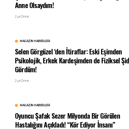
Anne Olsaydım!
2 yıl Önce
MAGAZIN HABERLERI
Selen Görgüzel ‘den İtiraflar: Eski Eşimden
Psikolojik, Erkek Kardeşimden de Fiziksel Şi
Gördüm!
2 yıl Önce
MAGAZIN HABERLERI
Oyuncu Şafak Sezer Milyonda Bir Görülen
Hastalığını Açıkladı! “Kör Ediyor İnsanı”