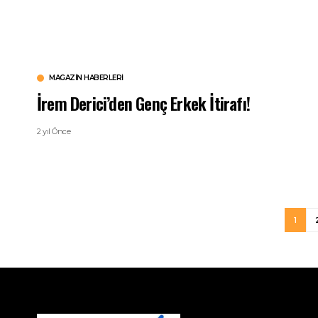
MAGAZIN HABERLERI
İrem Derici’den Genç Erkek İtirafı!
2 yıl Önce
1