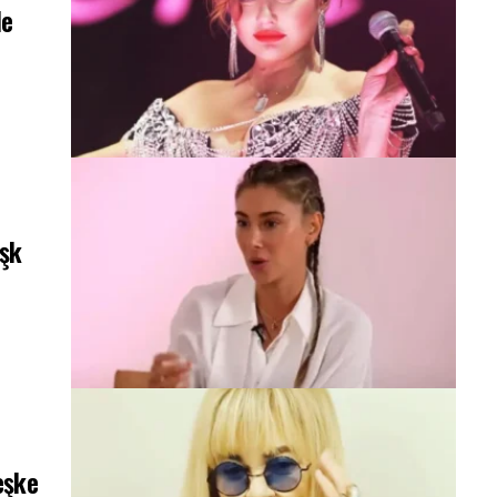
le
Aşk
eşke