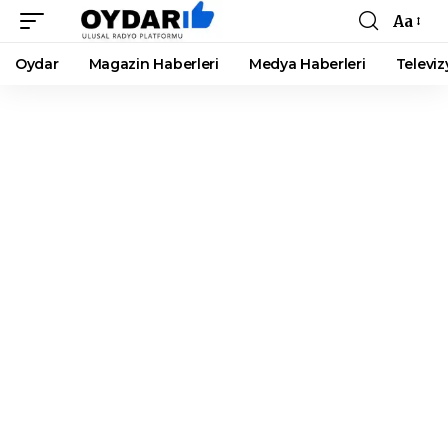
Aa
Font
Resizer
Oydar
Magazin Haberleri
Medya Haberleri
Televiz