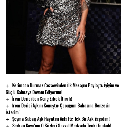
Kerimcan Durmaz Cezaevinden İlk Mesajını Paylaştı: İyiyim ve
Güçlü Kalmaya Devam Ediyorum!
İrem Derici’den Genç Erkek İtirafı!
İrem Derici Aşkını Konuştu: Çocuğum Babasına Benzesin
İsterim!
Şeyma Subaşı Aşk Hayatını Anlattı: Tek Bir Aşk Yaşadım!
Serkan Kaya’nın O Sözleri Sosyal Medyada Tepki Topladı!