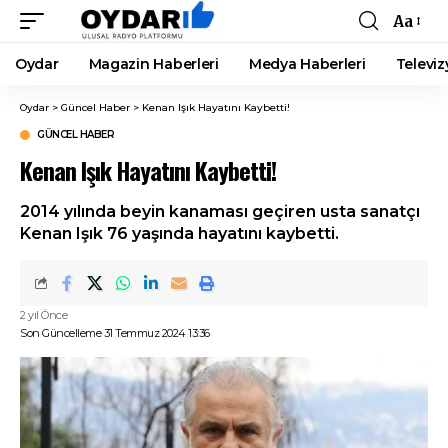
Aa
Font
Resizer
Oydar
Magazin Haberleri
Medya Haberleri
Televiz
Oydar
>
Güncel Haber
>
Kenan Işık Hayatını Kaybetti!
GÜNCEL HABER
Kenan Işık Hayatını Kaybetti!
2014 yılında beyin kanaması geçiren usta sanatçı
Kenan Işık 76 yaşında hayatını kaybetti.
2 yıl Önce
Son Güncelleme 31 Temmuz 2024 13:36