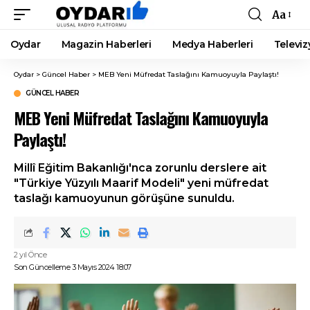
Aa
Font
Resizer
Oydar
Magazin Haberleri
Medya Haberleri
Televiz
Oydar
>
Güncel Haber
>
MEB Yeni Müfredat Taslağını Kamuoyuyla Paylaştı!
GÜNCEL HABER
MEB Yeni Müfredat Taslağını Kamuoyuyla
Paylaştı!
Millî Eğitim Bakanlığı'nca zorunlu derslere ait
"Türkiye Yüzyılı Maarif Modeli" yeni müfredat
taslağı kamuoyunun görüşüne sunuldu.
2 yıl Önce
Son Güncelleme 3 Mayıs 2024 18:07