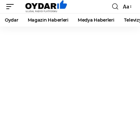
Aa
Font
Resizer
Oydar
Magazin Haberleri
Medya Haberleri
Televiz