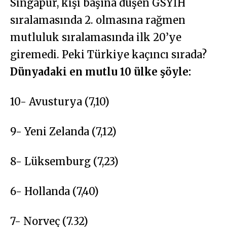
Singapur, kişi başına düşen GSYİH
sıralamasında 2. olmasına rağmen
mutluluk sıralamasında ilk 20’ye
giremedi. Peki Türkiye kaçıncı sırada?
Dünyadaki en mutlu 10 ülke şöyle:
10- Avusturya (7,10)
9- Yeni Zelanda (7,12)
8- Lüksemburg (7,23)
6- Hollanda (7,40)
7- Norveç (7.32)