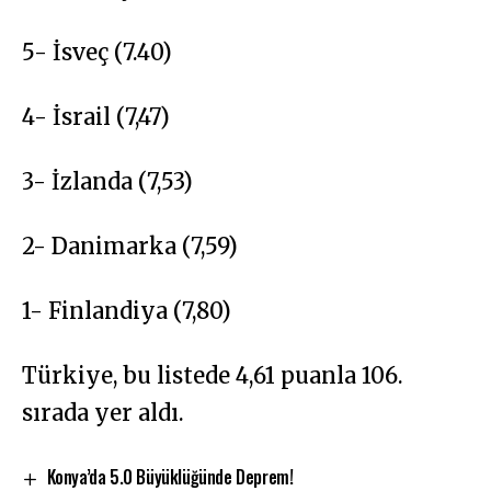
5- İsveç (7.40)
4- İsrail (7,47)
3- İzlanda (7,53)
2- Danimarka (7,59)
1- Finlandiya (7,80)
Türkiye, bu listede 4,61 puanla 106.
sırada yer aldı.
Konya’da 5.0 Büyüklüğünde Deprem!