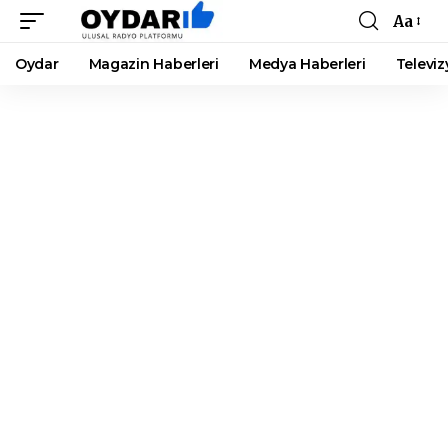
Aa
Font
Resizer
Oydar
Magazin Haberleri
Medya Haberleri
Televiz