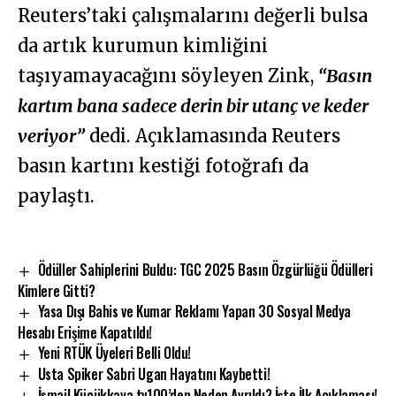
Reuters’taki çalışmalarını değerli bulsa
da artık kurumun kimliğini
taşıyamayacağını söyleyen Zink,
“Basın
kartım bana sadece derin bir utanç ve keder
veriyor”
dedi. Açıklamasında Reuters
basın kartını kestiği fotoğrafı da
paylaştı.
Ödüller Sahiplerini Buldu: TGC 2025 Basın Özgürlüğü Ödülleri
Kimlere Gitti?
Yasa Dışı Bahis ve Kumar Reklamı Yapan 30 Sosyal Medya
Hesabı Erişime Kapatıldı!
Yeni RTÜK Üyeleri Belli Oldu!
Usta Spiker Sabri Ugan Hayatını Kaybetti!
İsmail Küçükkaya tv100’den Neden Ayrıldı? İşte İlk Açıklaması!