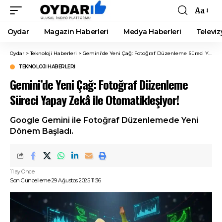
Aa
Font
Resizer
Oydar
Magazin Haberleri
Medya Haberleri
Televiz
Oydar
>
Teknoloji Haberleri
>
Gemini’de Yeni Çağ: Fotoğraf Düzenleme Süreci Yapay Zekâ ile Otomatikleşiyor!
TEKNOLOJI HABERLERI
Gemini’de Yeni Çağ: Fotoğraf Düzenleme
Süreci Yapay Zekâ ile Otomatikleşiyor!
Google Gemini ile Fotoğraf Düzenlemede Yeni
Dönem Başladı.
11 ay Önce
Son Güncelleme 29 Ağustos 2025 11:36