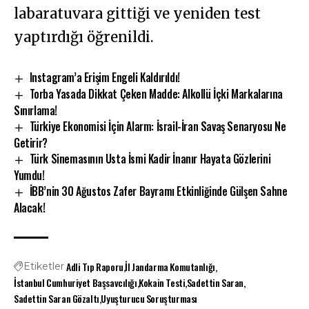
labaratuvara gittiği ve yeniden test
yaptırdığı öğrenildi.
Instagram’a Erişim Engeli Kaldırıldı!
Torba Yasada Dikkat Çeken Madde: Alkollü İçki Markalarına
Sınırlama!
Türkiye Ekonomisi İçin Alarm: İsrail-İran Savaş Senaryosu Ne
Getirir?
Türk Sinemasının Usta İsmi Kadir İnanır Hayata Gözlerini
Yumdu!
İBB’nin 30 Ağustos Zafer Bayramı Etkinliğinde Gülşen Sahne
Alacak!
Adli Tıp Raporu
İl Jandarma Komutanlığı
Etiketler
İstanbul Cumhuriyet Başsavcılığı
Kokain Testi
Sadettin Saran
Sadettin Saran Gözaltı
Uyuşturucu Soruşturması