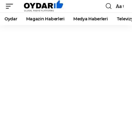
Aa
Font
Resizer
Oydar
Magazin Haberleri
Medya Haberleri
Televiz