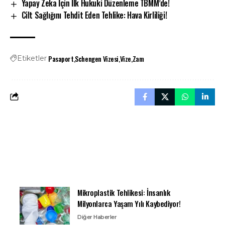
Yapay Zeka İçin İlk Hukuki Düzenleme TBMM’de!
Cilt Sağlığını Tehdit Eden Tehlike: Hava Kirliliği!
Pasaport
Schengen Vizesi
Vize
Zam
Etiketler
Mikroplastik Tehlikesi: İnsanlık
Milyonlarca Yaşam Yılı Kaybediyor!
Diğer Haberler