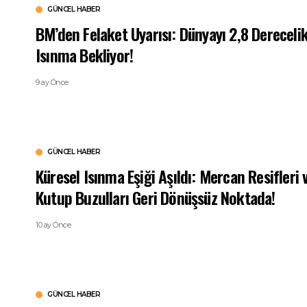
GÜNCEL HABER
BM’den Felaket Uyarısı: Dünyayı 2,8 Dereceli
Isınma Bekliyor!
9 ay Önce
GÜNCEL HABER
Küresel Isınma Eşiği Aşıldı: Mercan Resifleri 
Kutup Buzulları Geri Dönüşsüz Noktada!
10 ay Önce
GÜNCEL HABER