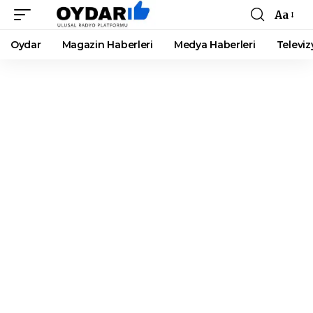
Aa
Font
Resizer
Oydar
Magazin Haberleri
Medya Haberleri
Televiz