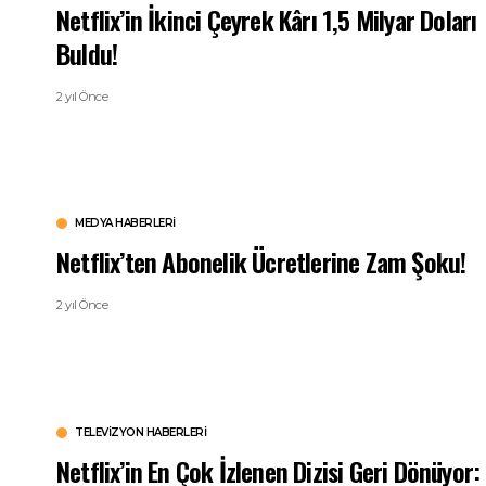
Netflix’in İkinci Çeyrek Kârı 1,5 Milyar Doları
Buldu!
2 yıl Önce
MEDYA HABERLERI
Netflix’ten Abonelik Ücretlerine Zam Şoku!
2 yıl Önce
TELEVIZYON HABERLERI
Netflix’in En Çok İzlenen Dizisi Geri Dönüyor: