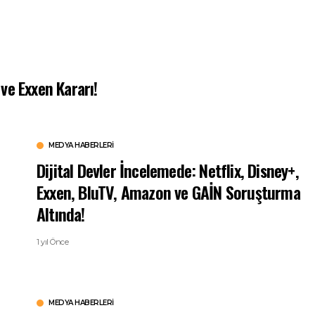
ve Exxen Kararı!
MEDYA HABERLERI
Dijital Devler İncelemede: Netflix, Disney+,
Exxen, BluTV, Amazon ve GAİN Soruşturma
Altında!
1 yıl Önce
MEDYA HABERLERI