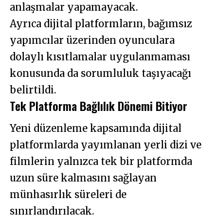
anlaşmalar yapamayacak.
Ayrıca dijital platformların, bağımsız
yapımcılar üzerinden oyunculara
dolaylı kısıtlamalar uygulanmaması
konusunda da sorumluluk taşıyacağı
belirtildi.
Tek Platforma Bağlılık Dönemi Bitiyor
Yeni düzenleme kapsamında dijital
platformlarda yayımlanan yerli dizi ve
filmlerin yalnızca tek bir platformda
uzun süre kalmasını sağlayan
münhasırlık süreleri de
sınırlandırılacak.