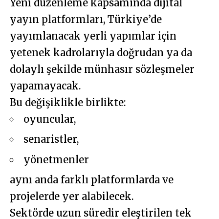
Yeni düzenleme kapsamında dijital
yayın platformları, Türkiye’de
yayımlanacak yerli yapımlar için
yetenek kadrolarıyla doğrudan ya da
dolaylı şekilde münhasır sözleşmeler
yapamayacak.
Bu değişiklikle birlikte:
oyuncular,
senaristler,
yönetmenler
aynı anda farklı platformlarda ve
projelerde yer alabilecek.
Sektörde uzun süredir eleştirilen tek