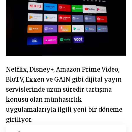
Netflix, Disney+, Amazon Prime Video,
BluTV, Exxen ve GAIN gibi dijital yayın
servislerinde uzun süredir tartışma
konusu olan münhasırlık
uygulamalarıyla ilgili yeni bir döneme
giriliyor.