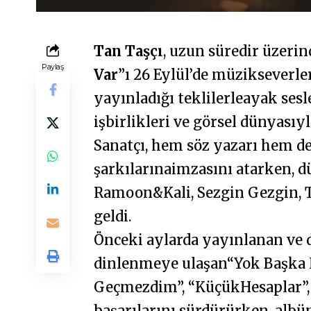
Tan Taşçı
, uzun süredir üzerin
Paylaş
Var
”ı 26 Eylül’de müzikseverl
yayınladığı teklilerleayak sesl
işbirlikleri ve görsel dünyasıy
Sanatçı, hem söz yazarı hem d
şarkılarınaimzasını atarken, 
Ramoon&Kali, Sezgin Gezgin, T
geldi.
Önceki aylarda yayınlanan ve d
dinlenmeye ulaşan“Yok Başka H
Geçmezdim”, “KüçükHesaplar”, “
başarılarını sürdürürken, alb