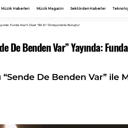
Müzik Haberleri
Müzik Magazin
Sektörden Haberler
Teknoloj
nda: Funda Arar’lı Düet “Bil Ki” Dinleyicilerle Buluştu!
de De Benden Var” Yayında: Funda A
 “Sende De Benden Var” ile M