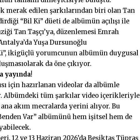
k merak edilen şarkılarından biri olan Tan
irdiği “Bil Ki” düeti de albümün açılışı ile
üziği Tan Taşçı’ya, düzenlemesi Emrah
 Antalya’da Yuşa Dursunoğlu
 Ki”, ikigüçlü yorumcunun albümün duygusal
uşmasıolarak da öne çıkıyor.
a yayında!
ı için hazırlanan videolar da albümle
 Albümdeki tüm şarkılar video içerikleriyle
e ana akım mecralarda yerini alıyor. Bu
e Benden Var” albümünü hem işitsel hem de
yabilecek.
ri, 12 ve 13 Haziran 2026’da Beşiktaş Tüpraş