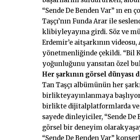
“Sende De Benden Var” ın en ço
Taşçı’nın Funda Arar ile seslend
klibiyleyayına girdi. Söz ve m
Erdemir’e aitşarkının videosu,
yönetmenliğinde çekildi. “Bil
yoğunluğunu yansıtan özel bul
Her şarkının görsel dünyası d
Tan Taşçı albümünün her şarkıs
birlikteyayınlanmaya başlıyor.
birlikte dijitalplatformlarda v
sayede dinleyiciler, “Sende D
görsel bir deneyim olarakyaşa
“Sende De Benden Var” konserle