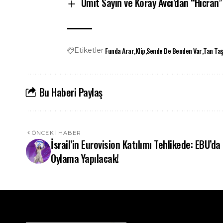
Ümit Sayın ve Koray Avcı’dan “Hicran”
Funda Arar
Klip
Sende De Benden Var
Tan Taş
Etiketler
Bu Haberi Paylaş
ÖNCEKI HABER
İsrail’in Eurovision Katılımı Tehlikede: EBU’da
Oylama Yapılacak!