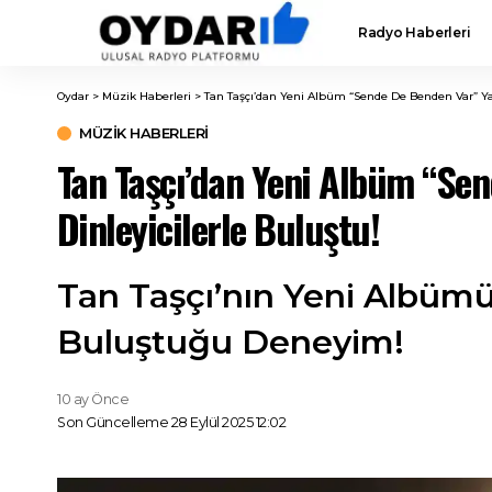
Radyo Haberleri
Oydar
>
Müzik Haberleri
>
Tan Taşçı’dan Yeni Albüm “Sende De Benden Var” Yayı
MÜZIK HABERLERI
Tan Taşçı’dan Yeni Albüm “Sen
Dinleyicilerle Buluştu!
Tan Taşçı’nın Yeni Albümü
Buluştuğu Deneyim!
10 ay Önce
Son Güncelleme 28 Eylül 2025 12:02