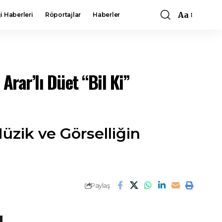
Aa
i Haberleri
Röportajlar
Haberler
Font
Resizer
rar’lı Düet “Bil Ki”
üzik ve Görselliğin
Paylaş