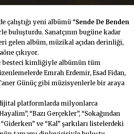
de çalıştığı yeni albümü “
Sende De Benden
erle buluşturdu. Sanatçının bugüne kadar
eri gelen albüm, müzikal açıdan derinliği,
laöne çıkıyor.
e besteci kimliğiyle albümün tüm
düzenlemelerde Emrah Erdemir, Esad Fidan,
aner Günüç gibi müzisyenlerle bir araya
ijital platformlarda milyonlarca
ayalim”, “Bazı Gerçekler”, “Sokağından
Giderken” ve “Kal” şarkıları listelerdeki
ümün tamamı dinleyicisiyle buluştu.