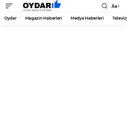
Aa
Font
Resizer
Oydar
Magazin Haberleri
Medya Haberleri
Televiz