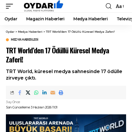
Aa
Font
Resizer
Oydar
Magazin Haberleri
Medya Haberleri
Televiz
Oydar
>
Medya Haberleri
>
TRT World’den 17 Ödüllü Küresel Medya Zaferi!
MEDYA HABERLERI
TRT World’den 17 Ödüllü Küresel Medya
Zaferi!
TRT World, küresel medya sahnesinde 17 ödülle
zirveye çıktı.
3 ay Önce
Son Güncelleme 3 Haziran 2026 11:01