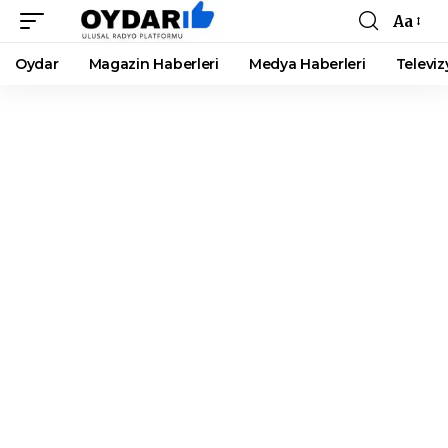
Aa
Font
Resizer
Oydar
Magazin Haberleri
Medya Haberleri
Televiz