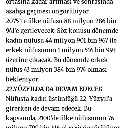
ortasına kadar artması ve sonrasında
azalışa geçmesi öngörülüyor.
2075’te ülke nüfusu 88 milyon 286 bin
941’e gerileyecek. Söz konusu dönemde
kadın nüfusu 44 milyon 901 bin 967 ile
erkek nüfusunun 1 milyon 516 bin 993
üzerine çıkacak. Bu dönemde erkek
nüfus 43 milyon 384 bin 974 olması
bekleniyor.
22.YÜZYILDA DA DEVAM EDECEK
Nüfusta kadın üstünlüğü 22. Yüzyıl’a
girerken de devam edecek. Bu
kapsamda, 2100’de ülke nüfusunun 76
milyon 799 bin 416 olacağı öngörülüyor.