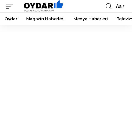
Aa
Font
Resizer
Oydar
Magazin Haberleri
Medya Haberleri
Televiz