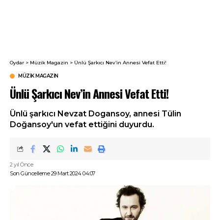
Oydar
>
Müzik Magazin
>
Ünlü Şarkıcı Nev’in Annesi Vefat Etti!
MÜZIK MAGAZIN
Ünlü Şarkıcı Nev’in Annesi Vefat Etti!
Ünlü şarkıcı Nevzat Dogansoy, annesi Tülin
Doğansoy'un vefat ettiğini duyurdu.
2 yıl Önce
Son Güncelleme 29 Mart 2024 04:07