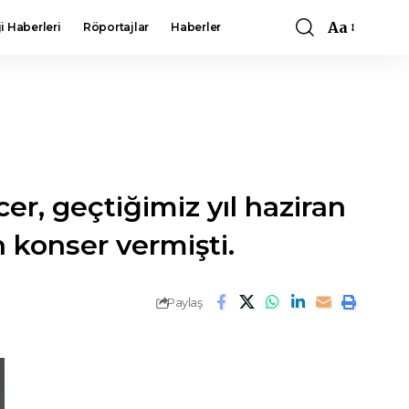
Aa
i Haberleri
Röportajlar
Haberler
Font
Resizer
er, geçtiğimiz yıl haziran
n konser vermişti.
Paylaş