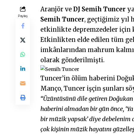
Aranjör ve
DJ Semih Tuncer
ya
Paylaş
Semih Tuncer
, geçtiğimiz yıl
etkinlikte depremzedeler için 
Etkinlikten elde edilen tüm ge
imkânlarından mahrum kalmış i
olarak gönderilmişti.
Tuncer’in ölüm haberini Doğu
Manço, Tuncer işçin şunları söy
“Üzüntüsünü dile getiren Doğukan
haberini almadan bir gün önce, ‘Ya 
bir müzik yapsak’ diye debelenim d
çok kişinin müzik hayatını güzelle