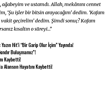
m, ağabeyim ve ustamdı. Allah, mekânını cennet
m, ‘Şu işler bir bitsin arayacağım’ dedim. ‘Kafam
t vakit geçirelim’ dedim. Şimdi sonuç? Kafam
rsanız kısaltın o süreyi…”
: Yazın Hit’i “Bir Garip Olur İçim” Yayında!
kındır Buluşmamız”!
nı Kaybetti!
da Alanson Hayatını Kaybetti!