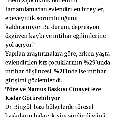
“Henüz çocukluk dönemini
tamamlamadan evlendirilen bireyler,
ebeveynlik sorumluluğunu
kaldıramıyor. Bu durum, depresyon,
özgüven kaybı ve intihar eğilimlerine
yol açıyor.”
Yapılan araştırmalara göre, erken yaşta
evlendirilen kız çocuklarının %29’unda
intihar düşüncesi, %21’inde ise intihar
girişimi gözlemlendi.
Töre ve Namus Baskısı Cinayetlere
Kadar Götürebiliyor
Dr. Bingöl, bazı bölgelerde töresel
baskıların hala etkisini sürdürdüğünü