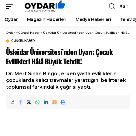
Aa
Font
Resizer
Oydar
Magazin Haberleri
Medya Haberleri
Televiz
Oydar
>
Güncel Haber
>
Üsküdar Üniversitesi’nden Uyarı: Çocuk Evlilikleri Hâlâ Büyük Tehdit!
GÜNCEL HABER
Üsküdar Üniversitesi’nden Uyarı: Çocuk
Evlilikleri Hâlâ Büyük Tehdit!
Dr. Mert Sinan Bingöl, erken yaşta evliliklerin
çocuklarda kalıcı travmalar yarattığını belirterek
toplumsal farkındalık çağrısı yaptı.