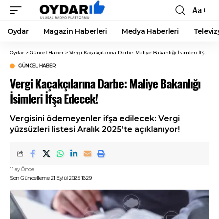
Aa
Font
Resizer
Oydar
Magazin Haberleri
Medya Haberleri
Televiz
Oydar
>
Güncel Haber
>
Vergi Kaçakçılarına Darbe: Maliye Bakanlığı İsimleri İfşa Edecek!
GÜNCEL HABER
Vergi Kaçakçılarına Darbe: Maliye Bakanlığı
İsimleri İfşa Edecek!
Vergisini ödemeyenler ifşa edilecek: Vergi
yüzsüzleri listesi Aralık 2025’te açıklanıyor!
11 ay Önce
Son Güncelleme 21 Eylül 2025 16:29