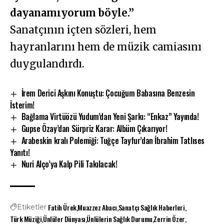
dayanamıyorum böyle.”
Sanatçının içten sözleri, hem
hayranlarını hem de müzik camiasını
duygulandırdı.
İrem Derici Aşkını Konuştu: Çocuğum Babasına Benzesin
İsterim!
Bağlama Virtüözü Yudum’dan Yeni Şarkı: “Enkaz” Yayında!
Gupse Özay’dan Sürpriz Karar: Albüm Çıkarıyor!
Arabeskin kralı Polemiği: Tuğçe Tayfur’dan İbrahim Tatlıses
Yanıtı!
Nuri Alço’ya Kalp Pili Takılacak!
Fatih Ürek
Muazzez Abacı
Sanatçı Sağlık Haberleri
Etiketler
Türk Müziği
Ünlüler Dünyası
Ünlülerin Sağlık Durumu
Zerrin Özer