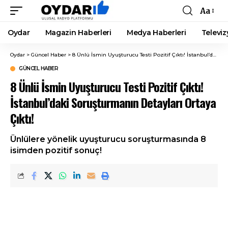
Aa
Font
Resizer
Oydar
Magazin Haberleri
Medya Haberleri
Televiz
Oydar
>
Güncel Haber
>
8 Ünlü İsmin Uyuşturucu Testi Pozitif Çıktı! İstanbul’daki Soruşturmanın Detayları Ortaya Çıktı!
GÜNCEL HABER
8 Ünlü İsmin Uyuşturucu Testi Pozitif Çıktı!
İstanbul’daki Soruşturmanın Detayları Ortaya
Çıktı!
Ünlülere yönelik uyuşturucu soruşturmasında 8
isimden pozitif sonuç!