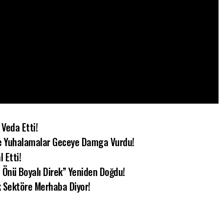
Veda Etti!
ail’e Yuhalamalar Geceye Damga Vurdu!
 Etti!
in Önü Boyalı Direk” Yeniden Doğdu!
k Sektöre Merhaba Diyor!