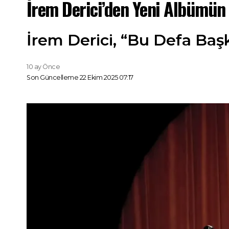
İrem Derici’den Yeni Albümün 
İrem Derici, “Bu Defa Başk
10 ay Önce
Son Güncelleme 22 Ekim 2025 07:17