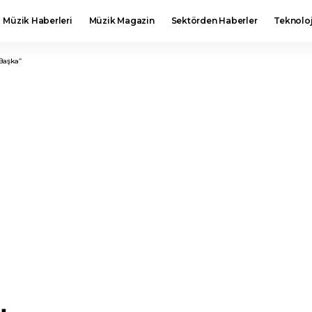
Müzik Haberleri
Müzik Magazin
Sektörden Haberler
Teknoloj
 Başka”