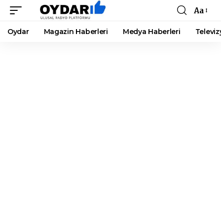
Aa
Font
Resizer
Oydar
Magazin Haberleri
Medya Haberleri
Televiz