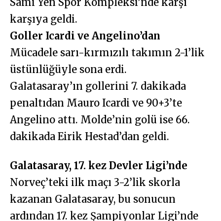
Sami Yen Spor Kompleksi’nde karşı
karşıya geldi.
Goller Icardi ve Angelino’dan
Mücadele sarı-kırmızılı takımın 2-1’lik
üstünlüğüyle sona erdi.
Galatasaray’ın gollerini 7. dakikada
penaltıdan Mauro Icardi ve 90+3’te
Angelino attı. Molde’nin golü ise 66.
dakikada Eirik Hestad’dan geldi.
Galatasaray, 17. kez Devler Ligi’nde
Norveç’teki ilk maçı 3-2’lik skorla
kazanan Galatasaray, bu sonucun
ardından 17. kez Şampiyonlar Ligi’nde