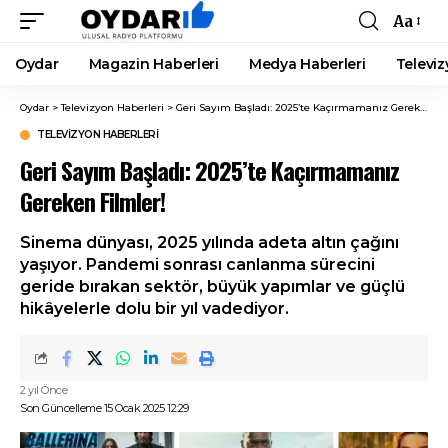
Aa
Font
Resizer
Oydar
Magazin Haberleri
Medya Haberleri
Televiz
Oydar
>
Televizyon Haberleri
>
Geri Sayım Başladı: 2025’te Kaçırmamanız Gereken Filmler!
TELEVIZYON HABERLERI
Geri Sayım Başladı: 2025’te Kaçırmamanız
Gereken Filmler!
Sinema dünyası, 2025 yılında adeta altın çağını
yaşıyor. Pandemi sonrası canlanma sürecini
geride bırakan sektör, büyük yapımlar ve güçlü
hikâyelerle dolu bir yıl vadediyor.
2 yıl Önce
Son Güncelleme 15 Ocak 2025 12:29